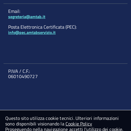
Email:
segreteria@amtab.it
Posta Elettronica Certificata (PEC):
info@pec.amtabservizio.it
P.IVA / C.F.:
06010490727
Questo sito utilizza cookie tecnici. Ulteriori informazioni
sono disponibili visionando la
Cookie Policy
Powered By
Studio AMICA Srl
Proseguendo nella navigazione accetti l’utilizzo dei cookie.