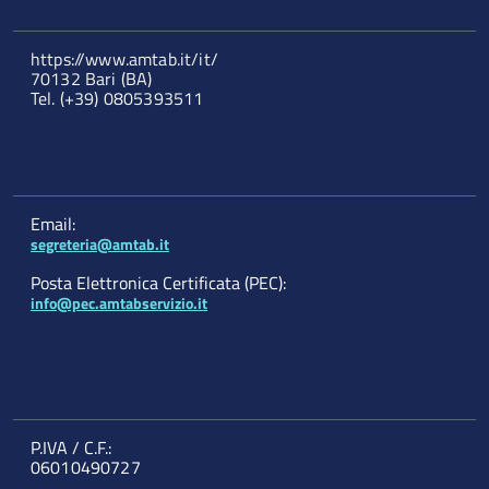
https://www.amtab.it/it/
70132 Bari (BA)
Tel. (+39) 0805393511
Email:
segreteria@amtab.it
Posta Elettronica Certificata (PEC):
info@pec.amtabservizio.it
P.IVA / C.F.:
06010490727